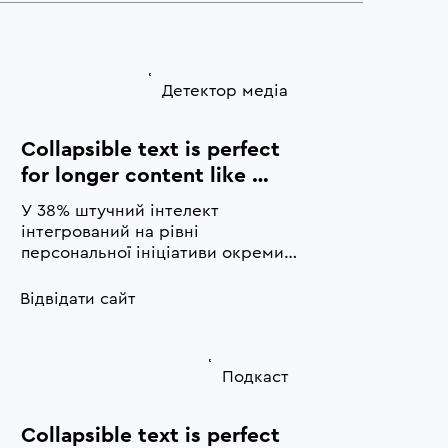
Детектор медіа
Collapsible text is perfect 
for longer content like 
paragraphs and 
У 38% штучний інтелект 
descriptions. It's a great 
інтегрований на рівні 
way to give people more 
персональної ініціативи окремих 
співробітників.
information while keeping 
Відвідати сайт
your layout clean. Link your 
text to anything, including 
an external website or a 
Подкаст
different page. You can set 
your text box to expand 
Collapsible text is perfect 
and collapse when people 