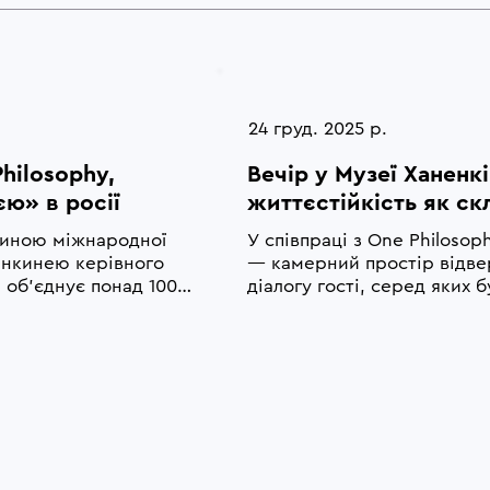
24 груд. 2025 р.
hilosophy, 
Вечір у Музеї Ханенкі
ю» в росії
життєстійкість як ск
загальнонаціонально
стиною міжнародної 
У співпраці з One Philosoph
енкинею керівного 
— камерний простір відвер
 об’єднує понад 100 
діалогу гості, серед яких 
 Ми вважаємо своїм 
середнього бізнесу, медичн
 долучатися до 
про культурну життєстійкіс
пу до ресурсів, які 
загальнонаціональної безпе
итягнення 
культурних ініціатив до си
сталості українських культ
принципи ефективної взаєм