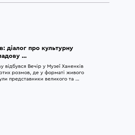
в: діалог про культурну 
ладову 
ї безпеки
y відбувся Вечір у Музеї Ханенків 
тих розмов, де у форматі живого 
були представники великого та 
их і освітніх установ, говорили 
ть як складову 
ки, перехід від точкової підтримки 
стемної — задля забезпечення 
урних інституцій, а також про 
одії бізнесу та культури.