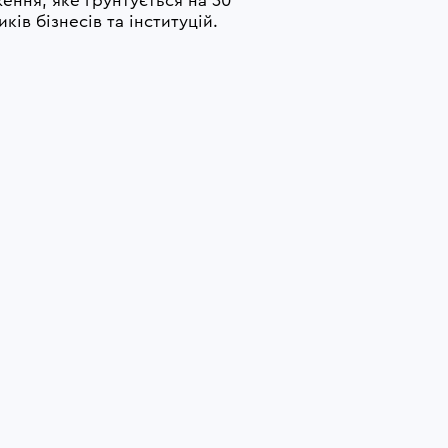
ення, яке грунтується на 30 
ків бізнесів та інституцій.