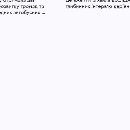
 отримала дві 
Це вже п’ята хвиля дослідж
озвитку громад та 
глибинних інтерв’ю керівни
дних автобусних 