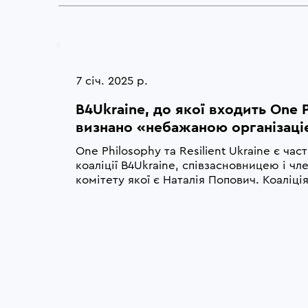
7 січ. 2025 р.
B4Ukraine, до якої входить One P
визнано «небажаною організаціє
One Philosophy та Resilient Ukraine є ча
коаліції B4Ukraine, співзасновницею і чл
комітету якої є Наталія Попович. Коаліція
організацій громадянського суспільства.
професійним і громадянським обов’язком
зусиль, спрямованих на перекриття досту
живлять війну росії проти України, та пр
порушників до відповідальності.