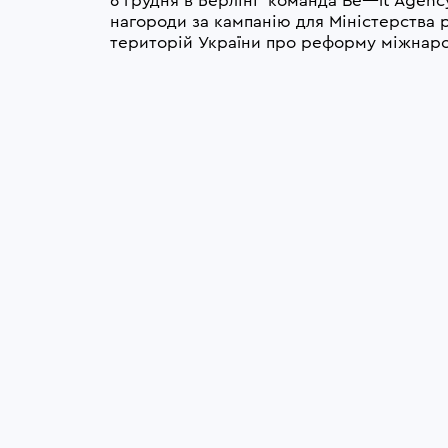
6 грудня в Берліні  команда Be—it Agency
нагороди за кампанію для Міністерства р
територій України про реформу міжнаро
перевезень.