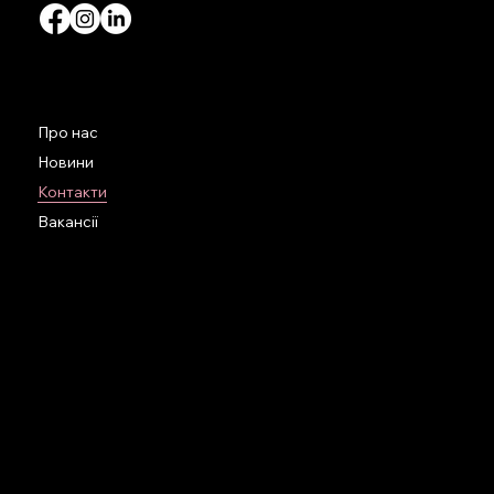
ПРОЄКТИ
НАВІГАЦІЯ
Супровід формування
Про нас
міжнародних бордів
Новини
Контакти
Future-proofing воркшопи
Вакансії
Virshi
Життєстійкі
КОНТАКТИ
33D Sahaydachnoho str. Kyiv, Ukraine
info@one-philosophy.com
+380 95 271 63 46