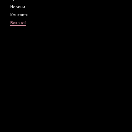
міжнародних бордів
Новини
Контакти
Future-proofing воркшопи
Вакансії
Virshi
Життєстійкі
КОНТАКТИ
33D Sahaydachnoho str. Kyiv, Ukraine
info@one-philosophy.com
+380 95 271 63 46
Політика конфіденційності