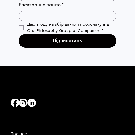
Електронна пошта
*
Даю згоду на збір даних
 та розсилку від 
One Philosophy Group of Companies.
*
Підписатись
ПРОЄКТИ
НАВІГАЦІЯ
Супровід формування
Про нас